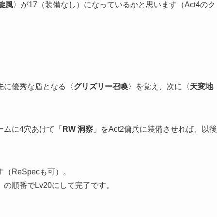
旋風
〉が17（装備なし）になっているかと思います（Act4のク
先に優秀な盾となる〈
グリズリー召喚
〉を覚え、次に〈
天変地
ームに4穴あけて「
RW 洞察
」をAct2傭兵に装備させれば、以後
（ReSpecも可）。
〉の順番でLv20にして完了です。