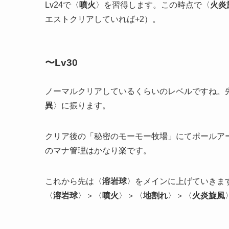
Lv24で〈
噴火
〉を習得します。この時点で〈
火炎
エストクリアしていれば+2）。
〜Lv30
ノーマルクリアしているくらいのレベルですね。
異
〉に振ります。
クリア後の「秘密のモーモー牧場」にてポールア
のマナ管理はかなり楽です。
これから先は〈
溶岩球
〉をメインに上げていきます
〈
溶岩球
〉＞〈
噴火
〉＞〈
地割れ
〉＞〈
火炎旋風