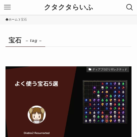
クタクタらいふ
ホーム
宝石
宝石
– tag –
ディアブロ2リザレクテッド