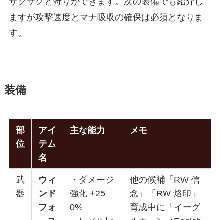
サクサクと狩りができます。次の装備でも紹介し
ますが攻撃速度とマナ吸収の確保は必須となりま
す。
装備
部
アイ
主な能力
メモ
位
テム
名
武
ウィ
・ダメージ
他の候補「RW 信
器
ンド
強化 +25
念」「RW 烙印」
フォ
0%
育成中に「イーグ