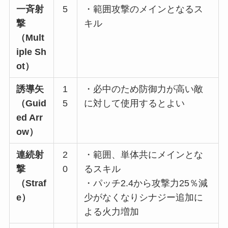
一斉射
5
・範囲攻撃のメインとなるス
撃
キル
（Mult
iple Sh
ot）
誘導矢
1
・必中のため防御力が高い敵
（Guid
5
に対して使用するとよい
ed Arr
ow）
連続射
2
・範囲、単体共にメインとな
撃
0
るスキル
（Straf
・パッチ2.4から攻撃力25％減
e）
少がなくなりシナジー追加に
よる火力増加