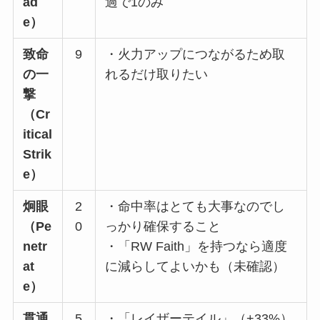
ad
過で1のみ
e）
致命
9
・火力アップにつながるため取
の一
れるだけ取りたい
撃
（Cr
itical
Strik
e）
炯眼
2
・命中率はとても大事なのでし
（Pe
0
っかり確保すること
netr
・「RW Faith」を持つなら適度
at
に減らしてよいかも（未確認）
e）
貫通
5
・「レイザーテイル」（+33%）