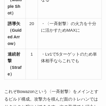
ple Sh
ot）
誘導矢
20
・〈一斉射撃〉の火力を十分
（Guid
に活かすためMAXに
ed Arr
ow）
連続射
1
・Lv1で5ターゲットのため単
撃
体相手ならこれでも
（Straf
e）
これぞBowazonという〈一斉射撃〉をメインとす
るビルド構成。攻撃力を積んだ面のトレハンでは