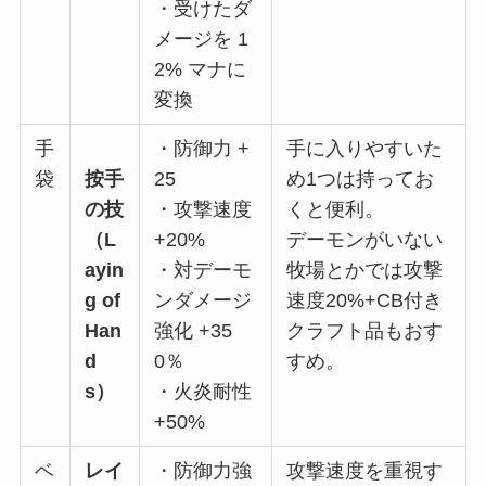
・受けたダ
メージを 1
2% マナに
変換
手
・防御力 +
手に入りやすいた
袋
按手
25
め1つは持ってお
の技
・攻撃速度
くと便利。
（L
+20%
デーモンがいない
ayin
・対デーモ
牧場とかでは攻撃
g of
ンダメージ
速度20%+CB付き
Han
強化 +35
クラフト品もおす
d
0％
すめ。
s）
・火炎耐性
+50%
ベ
レイ
・防御力強
攻撃速度を重視す