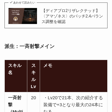
あわせて読みたい
【ディアブロ2リザレクテッド】
〈アマゾネス〉のパッチ2.4バラン
ス調整を確認
派生：一斉射撃メイン
スキル
ス
メモ
名
キ
ル
Lv
一斉射
20
・Lv20で21本、次の紹介する
撃
装備で+3となり最大の24本に
（Multi
なる