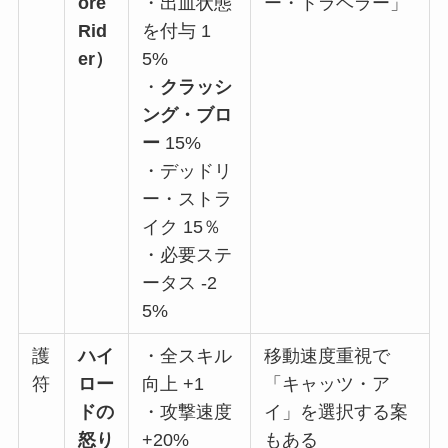
ore
・出血状態
ー・トラベラー」
Rid
を付与 1
er）
5%
・
クラッシ
ング・ブロ
ー
15%
・デッドリ
ー・ストラ
イク 15％
・必要ステ
ータス -2
5%
護
ハイ
・全スキル
移動速度重視で
符
ロー
向上 +1
「キャッツ・ア
ドの
・攻撃速度
イ」を選択する案
怒り
+20%
もある