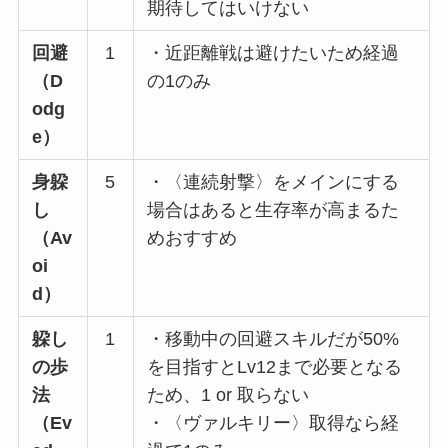
期待してはいけない
回避
1
・近距離戦は避けたいため経過
（D
の1のみ
odg
e）
身躱
5
・〈連続射撃〉をメインにする
し
場合はあると生存率が高まるた
（Av
めおすすめ
oi
d）
躱し
1
・移動中の回避スキルだが50%
の歩
を目指すとLv12まで必要となる
法
ため、1 or 取らない
（Ev
・〈ヴァルキリー〉取得なら経