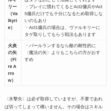
リー
・プレイに慣れてくるとAct2傭兵やAct
（Va
5傭兵だけでも十分になるため取得しな
lkyri
いのもあり
e）
・Act1傭兵の場合は、ヴァルキリーに
タゲ取りしてもらう戦法もあります
火炎
・バールランするなら敵の耐性的に
の矢
〈魔法の矢〉よりもこちらの方がおす
（Fi
すめ
re A
rro
w）
〈氷撃矢〉は必ず取得していますが、不要であれ
ば切ってしまって構いません。その場合はスキル