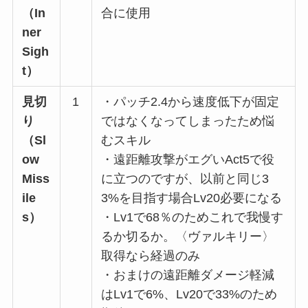
（In
合に使用
ner
Sigh
t）
見切
1
・パッチ2.4から速度低下が固定
り
ではなくなってしまったため悩
（Sl
むスキル
ow
・遠距離攻撃がエグいAct5で役
Miss
に立つのですが、以前と同じ3
ile
3%を目指す場合Lv20必要になる
s）
・Lv1で68％のためこれで我慢す
るか切るか。〈ヴァルキリー〉
取得なら経過のみ
・おまけの遠距離ダメージ軽減
はLv1で6%、Lv20で33%のため