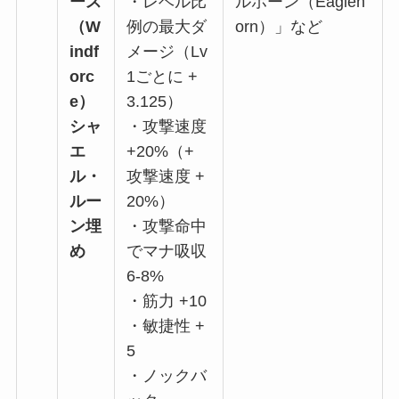
ース
・レベル比
ルホーン（Eagleh
（W
例の最大ダ
orn）」など
indf
メージ（Lv
orc
1ごとに +
e）
3.125）
シャ
・攻撃速度
エ
+20%（+
ル・
攻撃速度 +
ルー
20%）
ン埋
・攻撃命中
め
でマナ吸収
6-8%
・筋力 +10
・敏捷性 +
5
・ノックバ