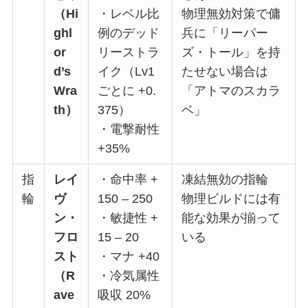
（Hi
・レベル比
物理無効対策で傭
ghl
例のデッド
兵に「リーパー
or
リーストラ
ズ・トール」を持
d’s
イク（Lv1
たせない場合は
Wra
ごとに +0.
「アトマのスカラ
th）
375）
ベ」
・電撃耐性
+35%
指
レイ
・命中率 +
凍結無効の指輪
輪
ヴ
150 – 250
物理ビルドには有
ン・
・敏捷性 +
能な効果が揃って
フロ
15 – 20
いる
スト
・マナ +40
（R
・冷気属性
ave
吸収 20%