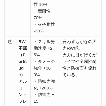
性 10%
・毒耐性 +
70%
・火炎耐性
-30%
鎧
RW
・スキル発
言わずもがなの火
不屈
動速度 +2
力RW鎧。
（F
5%
火力に目が行くが
ortit
・ダメージ
ライフや全属性耐
ud
強化 +30
性と防御面も優れ
e）
0%
ている。
アル
・防御力強
コ
化 +200%
ン・
・防御力 +
プレ
15