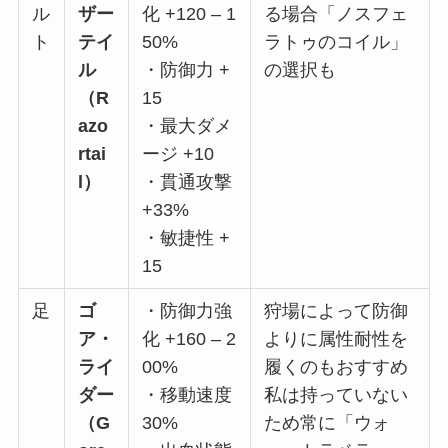
ル
ザー
化 +120 – 1
る場合「ノスフェ
ト
テイ
50%
ラトゥのコイル」
ル
・防御力 +
の選択も
（R
15
azo
・最大ダメ
rtai
ージ +10
l）
・貫通攻撃
+33%
・敏捷性 +
15
足
ゴ
・防御力強
狩場によって防御
ア・
化 +160 – 2
よりに属性耐性を
ライ
00%
履くのもおすすめ
ダー
・移動速度
私は持っていない
（G
30%
ため常に「ウォ