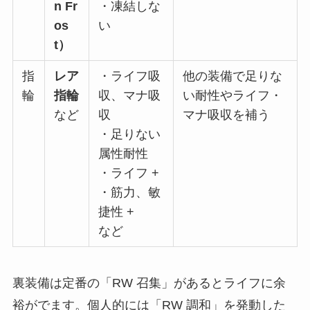
n Fr
・凍結しな
os
い
t）
指
レア
・ライフ吸
他の装備で足りな
輪
指輪
収、マナ吸
い耐性やライフ・
など
収
マナ吸収を補う
・足りない
属性耐性
・ライフ +
・筋力、敏
捷性 +
など
裏装備は定番の「RW 召集」があるとライフに余
裕がでます。個人的には「RW 調和」を発動した