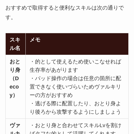
おすすめで取得すると便利なスキルは次の通りで
す。
スキ
メモ
ル名
おと
・的として使えるため使いこなせれば
り身
生存率があがります
（D
・パッド操作の場合は任意の箇所に配
eco
置できなく使いづらいためヴァルキリ
y）
ーの方がおすすめ
・逃げる際に配置したり、おとり身よ
り後ろから攻撃するようにしましょう
ヴァ
・おとり身と合わせてスキルLvを割け
ルキ
ばタフな的として活躍してくれます