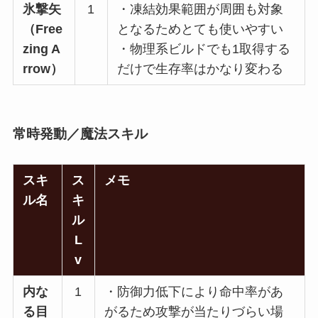
氷撃矢
1
・凍結効果範囲が周囲も対象
（Free
となるためとても使いやすい
zing A
・物理系ビルドでも1取得する
rrow）
だけで生存率はかなり変わる
常時発動／魔法スキル
スキ
ス
メモ
ル名
キ
ル
L
v
内な
1
・防御力低下により命中率があ
る目
がるため攻撃が当たりづらい場