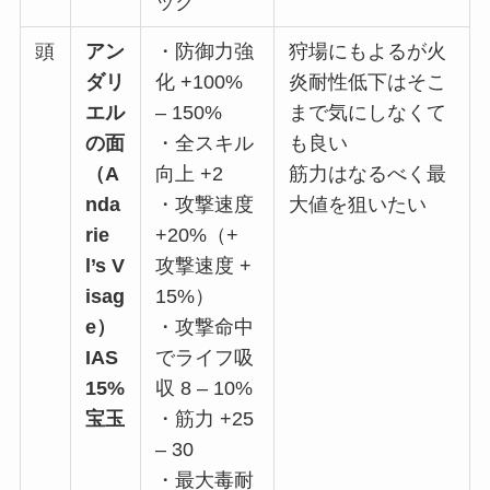
ック
頭
アン
・防御力強
狩場にもよるが火
ダリ
化 +100%
炎耐性低下はそこ
エル
– 150%
まで気にしなくて
の面
・全スキル
も良い
（A
向上 +2
筋力はなるべく最
nda
・攻撃速度
大値を狙いたい
rie
+20%（+
l’s V
攻撃速度 +
isag
15%）
e）
・攻撃命中
IAS
でライフ吸
15%
収 8 – 10%
宝玉
・筋力 +25
– 30
・最大毒耐