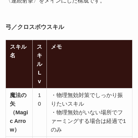
〈連続射撃〉をメインにした構成です。
弓／クロスボウスキル
スキル
ス
メモ
名
キ
ル
L
v
魔法の
1
・物理無効対策でしっかり振
矢
0
りたいスキル
（Magi
・物理無効がいない場所でフ
c Arro
ァーミングする場合は経過で1
w）
のみ