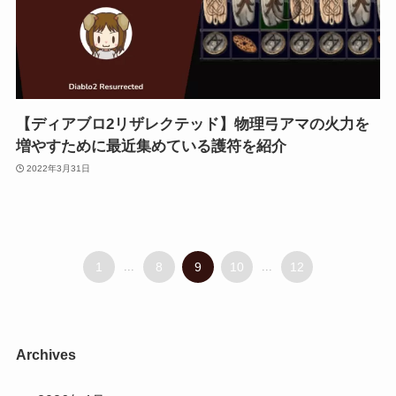
【ディアブロ2リザレクテッド】物理弓アマの火力を
増やすために最近集めている護符を紹介
2022年3月31日
1
...
8
9
10
...
12
Archives