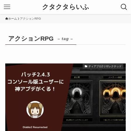
クタクタらいふ
ホーム
アクションRPG
アクションRPG
– tag –
ディアブロ2リザレクテッド