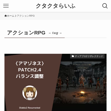
クタクタらいふ
ホーム
アクションRPG
アクションRPG
– tag –
ディアブロ2リザレクテッド